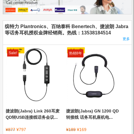
缤特力 Plantronics、百纳泰科 Benertech、捷波朗 Jabra
等话务耳机授权金牌经销商。热线：13538184514
更多
Sale!
热销8年
捷波朗(Jabra) Link 260耳麦
捷波朗(Jabra) GN 1200 QD
QD转USB连接线话务会议...
转接线 话务耳机座机电...
¥
877
¥
797
¥
189
¥
169