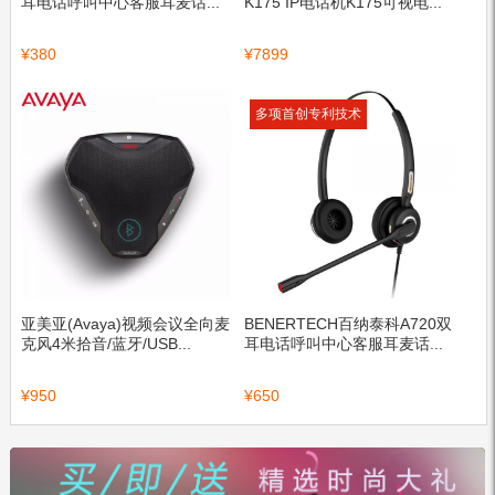
耳电话呼叫中心客服耳麦话...
K175 IP电话机K175可视电...
¥
380
¥
7899
多项首创专利技术
亚美亚(Avaya)视频会议全向麦
BENERTECH百纳泰科A720双
克风4米拾音/蓝牙/USB...
耳电话呼叫中心客服耳麦话...
¥
950
¥
650